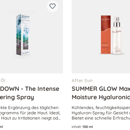
 Öl
After Sun
DOWN - The Intense
SUMMER GLOW Ma
ering Spray
Moisture Hyaluroni
ekte Ergänzung des täglichen
Kühlendes, feuchtigkeitssp
ogramms für jede Haut. Ideal,
Hyaluron-Spray für Gesicht 
Haut zu Irritationen neigt oder
Bietet eine schnelle Erfrisc
 durch Hitze und Umweltstress
zwischendurch und beruhigt 
ml
Inhalt:
100 ml
stet ist.
sonnengestresste Haut. Auch