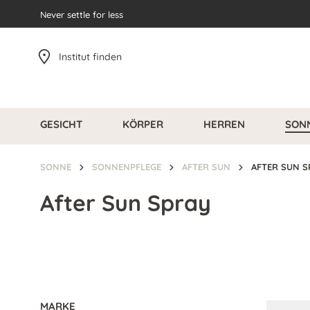
pringen
Never settle for less
Zur Hauptnavigation springen
Institut finden
GESICHT
KÖRPER
HERREN
SON
SONNE
SONNENPFLEGE
AFTER SUN
AFTER SUN S
After Sun Spray
MARKE