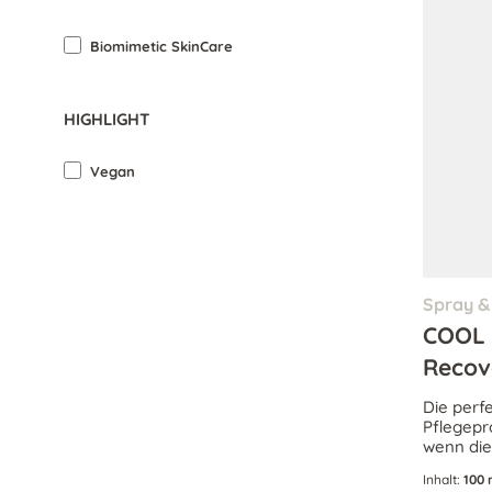
Biomimetic SkinCare
HIGHLIGHT
Vegan
Spray &
COOL 
Recov
Die perf
Pflegepr
wenn die 
wenn sie
Inhalt:
100 
stark bela