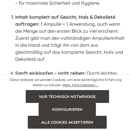
– für maximale Sicherheit und Hygiene.
Inhalt komplett auf Gesicht, Hals & Dekolleté
auftragen:
1 Ampulle = 1 Anwendung, auch wenn
die Menge auf den ersten Blick zu viel erscheint.
Zuerst gibt man den vollständigen Ampulleninhalt
in die Hand und trägt ihn von dort aus
gleichmäßig auf das komplette Gesicht, Hals und
Dekolleté auf.
Sanft einklopfen – nicht reiben:
Durch leichtes
Einklopfen werden die Inhaltsstoffe besonders
Diese Website verwendet Cookies, um eine bestmögliche Erfahrung
bieten zu können.
Mehr Informationen ...
effektiv aufgenommen.
NUR TECHNISCH NOTWENDIGE
Abschließend Pflegecreme auftragen:
Die Pflege
versiegelt die Wirkung der Ampulle und gibt der
KONFIGURIEREN
Haut lipidreichen Schutz.
ALLE COOKIES AKZEPTIEREN