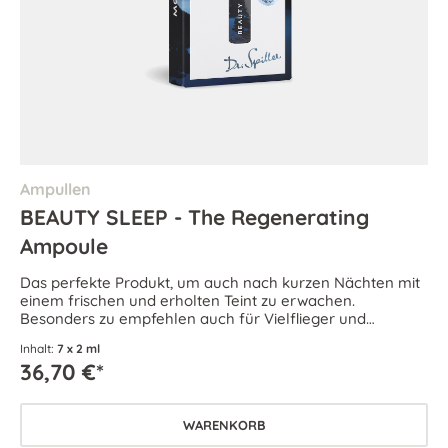
Ampullen
BEAUTY SLEEP - The Regenerating
Ampoule
Das perfekte Produkt, um auch nach kurzen Nächten mit
einem frischen und erholten Teint zu erwachen.
Besonders zu empfehlen auch für Vielflieger und
Angestellte, die im Schichtdienst arbeiten oder wenn der
Inhalt:
7 x 2 ml
Tag-Nacht-Rhythmus durch andere Belastungen gestört
36,70 €*
ist.
WARENKORB