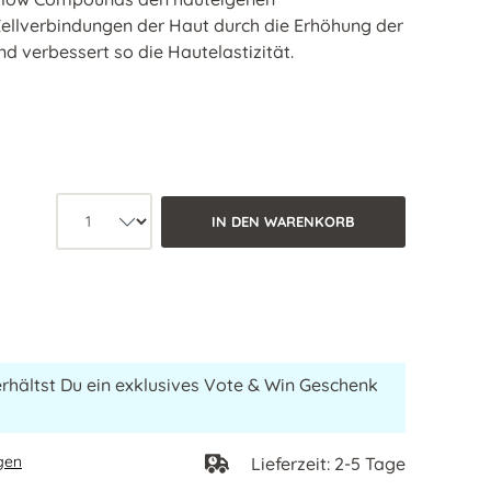
 Zellverbindungen der Haut durch die Erhöhung der
nd verbessert so die Hautelastizität.
Produkt Anzahl: Wähle die gewünsc
IN DEN WARENKORB
erhältst Du ein exklusives Vote & Win Geschenk
gen
Lieferzeit: 2-5 Tage