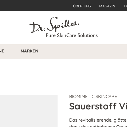
ÜBER UNS
MAGAZIN
T
NE
MARKEN
BIOMIMETIC SKINCARE
Sauerstoff V
Das revitalisierende, glätt
dank des enthaltenen Oxy