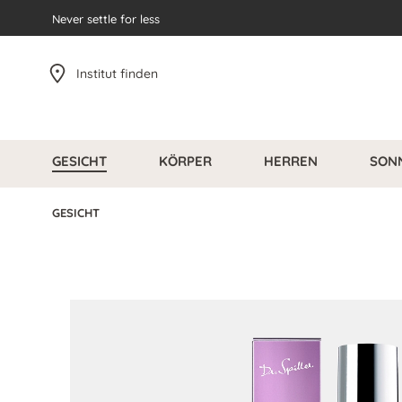
pringen
Never settle for less
Zur Hauptnavigation springen
Institut finden
GESICHT
KÖRPER
HERREN
SON
GESICHT
Bildergalerie überspringen