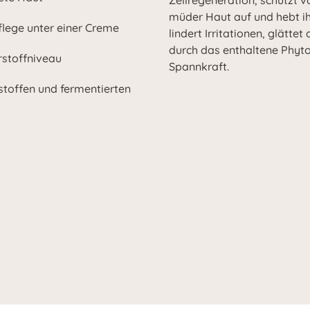
Zellregeneration, schützt v
müder Haut auf und hebt ih
flege unter einer Creme
lindert Irritationen, glätte
durch das enthaltene Phyto
rstoffniveau
Spannkraft.
toffen und fermentierten