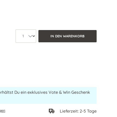
Produkt Anzahl: Wähle die gewüns
IN DEN WARENKORB
erhältst Du ein exklusives Vote & Win Geschenk
gen
Lieferzeit: 2-5 Tage