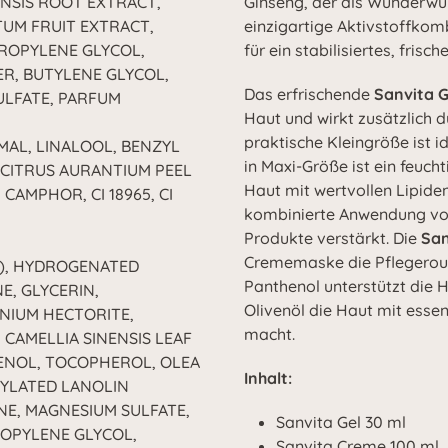
ENSIS ROOT EXTRACT,
Ginseng, der als Wunderwur
TUM FRUIT EXTRACT,
einzigartige Aktivstoffkom
ROPYLENE GLYCOL,
für ein stabilisiertes, frisc
R, BUTYLENE GLYCOL,
Das erfrischende
Sanvita 
ULFATE, PARFUM
Haut und wirkt zusätzlich d
praktische Kleingröße ist 
AL, LINALOOL, BENZYL
in Maxi-Größe ist ein feuch
 CITRUS AURANTIUM PEEL
Haut mit wertvollen Lipiden
CAMPHOR, CI 18965, CI
kombinierte Anwendung von
Produkte verstärkt. Die
San
Crememaske die Pflegerout
R), HYDROGENATED
Panthenol unterstützt die 
E, GLYCERIN,
Olivenöl die Haut mit esse
NIUM HECTORITE,
macht.
 CAMELLIA SINENSIS LEAF
ENOL, TOCOPHEROL, OLEA
Inhalt:
TYLATED LANOLIN
NE, MAGNESIUM SULFATE,
Sanvita Gel 30 ml
ROPYLENE GLYCOL,
Sanvita Creme 100 ml