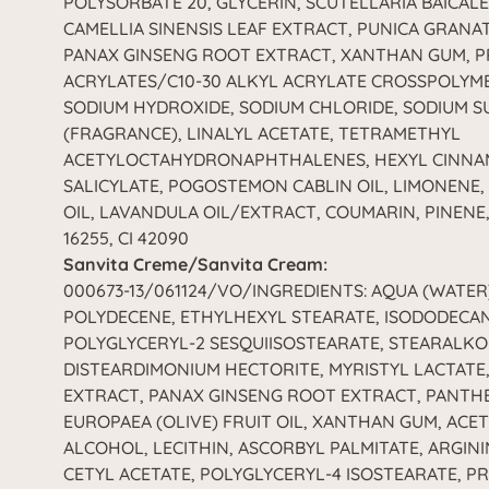
POLYSORBATE 20, GLYCERIN, SCUTELLARIA BAICAL
CAMELLIA SINENSIS LEAF EXTRACT, PUNICA GRANA
PANAX GINSENG ROOT EXTRACT, XANTHAN GUM, P
ACRYLATES/C10-30 ALKYL ACRYLATE CROSSPOLYME
SODIUM HYDROXIDE, SODIUM CHLORIDE, SODIUM S
(FRAGRANCE), LINALYL ACETATE, TETRAMETHYL
ACETYLOCTAHYDRONAPHTHALENES, HEXYL CINNAM
SALICYLATE, POGOSTEMON CABLIN OIL, LIMONENE,
OIL, LAVANDULA OIL/EXTRACT, COUMARIN, PINENE, 
16255, CI 42090
Sanvita Creme/Sanvita Cream:
000673-13/061124/VO/INGREDIENTS: AQUA (WATE
POLYDECENE, ETHYLHEXYL STEARATE, ISODODECAN
POLYGLYCERYL-2 SESQUIISOSTEARATE, STEARALKO
DISTEARDIMONIUM HECTORITE, MYRISTYL LACTATE,
EXTRACT, PANAX GINSENG ROOT EXTRACT, PANTH
EUROPAEA (OLIVE) FRUIT OIL, XANTHAN GUM, ACE
ALCOHOL, LECITHIN, ASCORBYL PALMITATE, ARGINI
CETYL ACETATE, POLYGLYCERYL-4 ISOSTEARATE, P