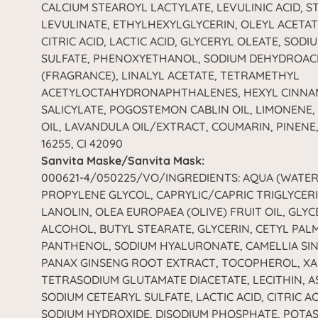
CALCIUM STEAROYL LACTYLATE, LEVULINIC ACID, S
LEVULINATE, ETHYLHEXYLGLYCERIN, OLEYL ACETAT
CITRIC ACID, LACTIC ACID, GLYCERYL OLEATE, SOD
SULFATE, PHENOXYETHANOL, SODIUM DEHYDROAC
(FRAGRANCE), LINALYL ACETATE, TETRAMETHYL
ACETYLOCTAHYDRONAPHTHALENES, HEXYL CINNAM
SALICYLATE, POGOSTEMON CABLIN OIL, LIMONENE,
OIL, LAVANDULA OIL/EXTRACT, COUMARIN, PINENE, 
16255, CI 42090
Sanvita Maske/Sanvita Mask:
000621-4/050225/VO/INGREDIENTS: AQUA (WATER
PROPYLENE GLYCOL, CAPRYLIC/CAPRIC TRIGLYCERI
LANOLIN, OLEA EUROPAEA (OLIVE) FRUIT OIL, GLY
ALCOHOL, BUTYL STEARATE, GLYCERIN, CETYL PALM
PANTHENOL, SODIUM HYALURONATE, CAMELLIA SIN
PANAX GINSENG ROOT EXTRACT, TOCOPHEROL, X
TETRASODIUM GLUTAMATE DIACETATE, LECITHIN, A
SODIUM CETEARYL SULFATE, LACTIC ACID, CITRIC A
SODIUM HYDROXIDE, DISODIUM PHOSPHATE, POTA