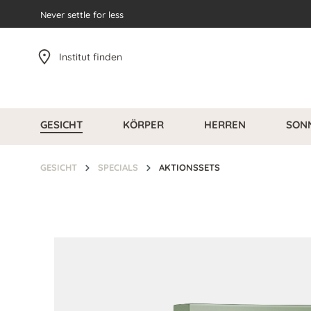
pringen
Never settle for less
Zur Hauptnavigation springen
Institut finden
GESICHT
KÖRPER
HERREN
SON
GESICHT
SPECIALS
AKTIONSSETS
Bildergalerie überspringen