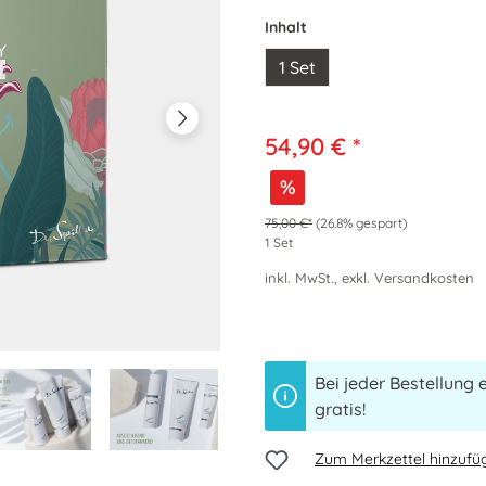
Inhalt
1 Set
54,90 € *
%
75,00 €*
(26.8% gespart)
1 Set
inkl. MwSt., exkl. Versandkosten
Bei jeder Bestellung 
gratis!
Zum Merkzettel hinzufü