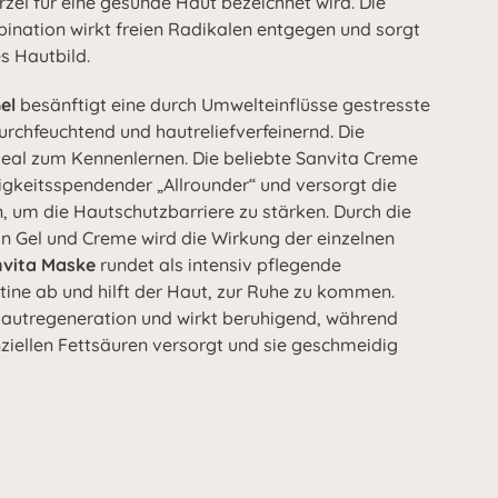
zel für eine gesunde Haut bezeichnet wird. Die
bination wirkt freien Radikalen entgegen und sorgt
hes Hautbild.
Gel
besänftigt eine durch Umwelteinflüsse gestresste
urchfeuchtend und hautreliefverfeinernd. Die
ideal zum Kennenlernen. Die beliebte Sanvita Creme
tigkeitsspendender „Allrounder“ und versorgt die
, um die Hautschutzbarriere zu stärken. Durch die
 Gel und Creme wird die Wirkung der einzelnen
vita Maske
rundet als intensiv pflegende
ine ab und hilft der Haut, zur Ruhe zu kommen.
Hautregeneration und wirkt beruhigend, während
nziellen Fettsäuren versorgt und sie geschmeidig