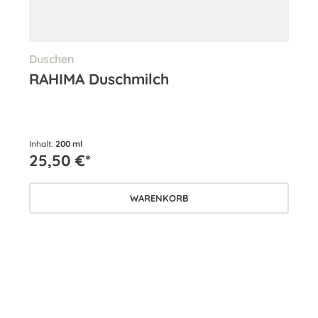
Duschen
Kö
RAHIMA Duschmilch
RA
Inhalt:
200 ml
Inha
25,50 €*
35
WARENKORB