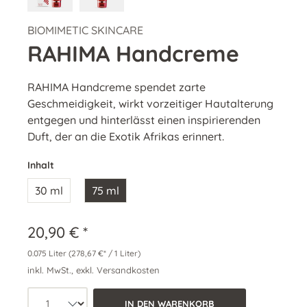
BIOMIMETIC SKINCARE
RAHIMA Handcreme
RAHIMA Handcreme spendet zarte
Geschmeidigkeit, wirkt vorzeitiger Hautalterung
entgegen und hinterlässt einen inspirierenden
Duft, der an die Exotik Afrikas erinnert.
Inhalt
30 ml
75 ml
20,90 € *
0.075 Liter
(278,67 €* / 1 Liter)
inkl. MwSt., exkl. Versandkosten
Produkt Anzahl: Wähle die gewünschte 
IN DEN WARENKORB