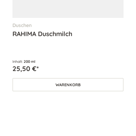
Duschen
Kö
RAHIMA Duschmilch
RA
Inhalt:
200 ml
Inha
25,50 €*
35
WARENKORB