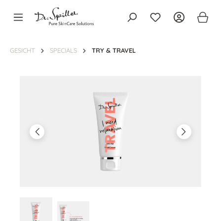
alt springen
GESICHT
SPECIALS
TRY & TRAVEL
Bildergalerie überspringen