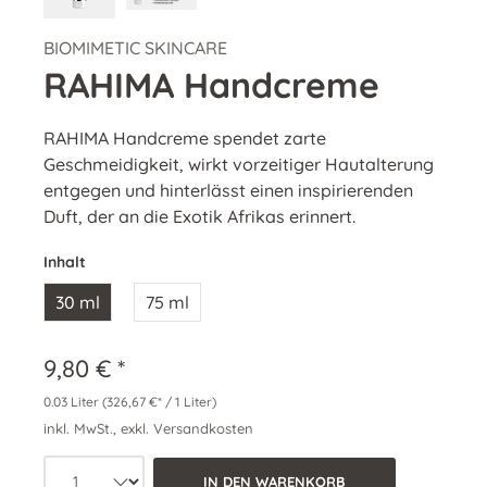
BIOMIMETIC SKINCARE
RAHIMA Handcreme
RAHIMA Handcreme spendet zarte
Geschmeidigkeit, wirkt vorzeitiger Hautalterung
entgegen und hinterlässt einen inspirierenden
Duft, der an die Exotik Afrikas erinnert.
Inhalt
30 ml
75 ml
9,80 € *
0.03 Liter
(326,67 €* / 1 Liter)
inkl. MwSt., exkl. Versandkosten
Produkt Anzahl: Wähle die gewünschte 
IN DEN WARENKORB