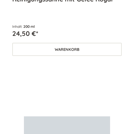
Inhalt:
200 ml
Inha
24,50 €*
24
WARENKORB