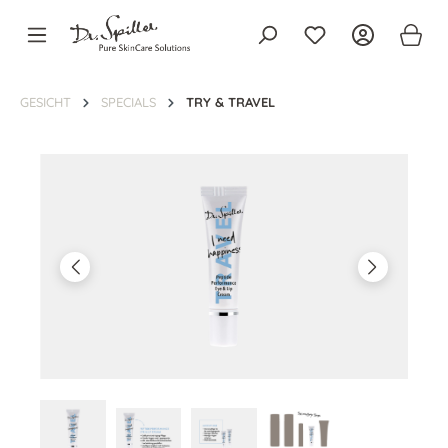
alt springen
GESICHT
SPECIALS
TRY & TRAVEL
Bildergalerie überspringen