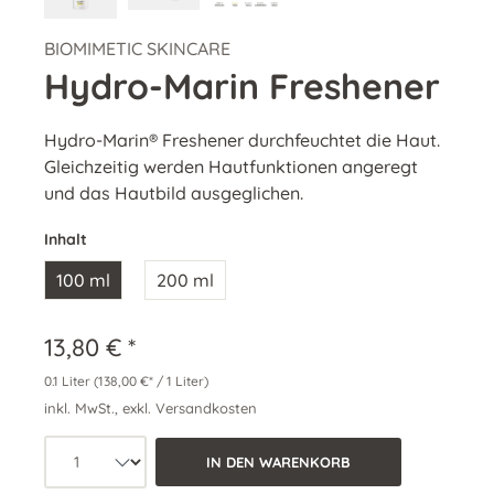
BIOMIMETIC SKINCARE
Hydro-Marin Freshener
Hydro-Marin® Freshener durchfeuchtet die Haut.
Gleichzeitig werden Hautfunktionen angeregt
und das Hautbild ausgeglichen.
Inhalt
100 ml
200 ml
13,80 € *
0.1 Liter
(138,00 €* / 1 Liter)
inkl. MwSt., exkl. Versandkosten
Produkt Anzahl: Wähle die gewünschte 
IN DEN WARENKORB