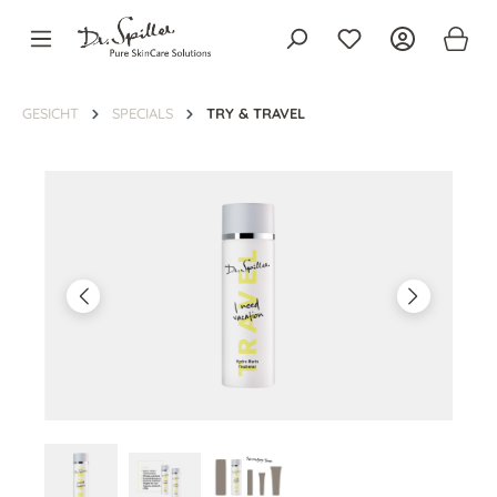
alt springen
GESICHT
SPECIALS
TRY & TRAVEL
Bildergalerie überspringen