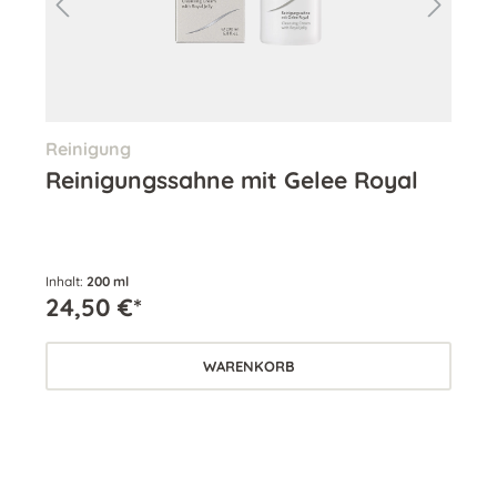
Reinigung
Aug
Reinigungssahne mit Gelee Royal
Pe
C
Inhalt:
200 ml
Inha
24,50 €*
83
WARENKORB