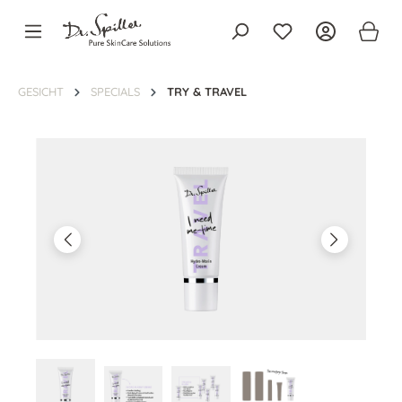
alt springen
GESICHT
SPECIALS
TRY & TRAVEL
Bildergalerie überspringen