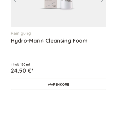
Reinigung
Ton
Hydro-Marin Cleansing Foam
Hy
Inhalt:
150 ml
Inha
24,50 €*
24
WARENKORB