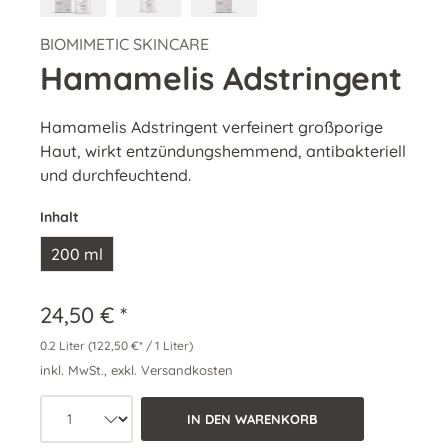
BIOMIMETIC SKINCARE
Hamamelis Adstringent
Hamamelis Adstringent verfeinert großporige
Haut, wirkt entzündungshemmend, antibakteriell
und durchfeuchtend.
Inhalt
200 ml
24,50 € *
0.2 Liter
(122,50 €* / 1 Liter)
inkl. MwSt., exkl. Versandkosten
Produkt Anzahl: Wähle die gewünschte 
IN DEN WARENKORB