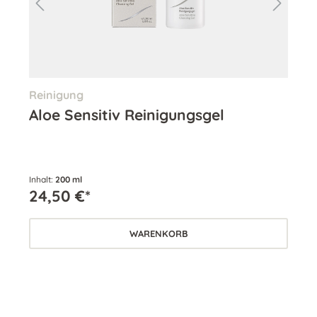
Reinigung
Aug
Aloe Sensitiv Reinigungsgel
Se
Inhalt:
200 ml
Inha
24,50 €*
55
WARENKORB