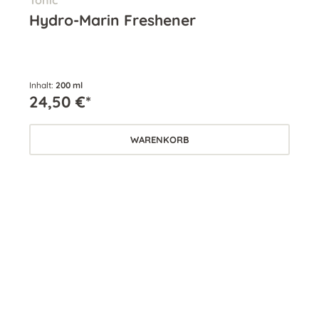
Tonic
Aug
Hydro-Marin Freshener
Se
Inhalt:
200 ml
Inha
24,50 €*
55
WARENKORB