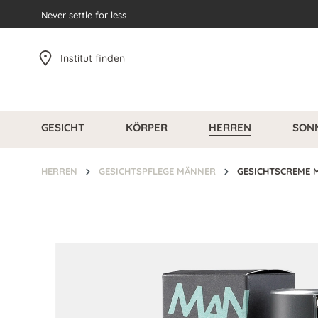
pringen
Never settle for less
Zur Hauptnavigation springen
Institut finden
GESICHT
KÖRPER
HERREN
SON
HERREN
GESICHTSPFLEGE MÄNNER
GESICHTSCREME 
Bildergalerie überspringen