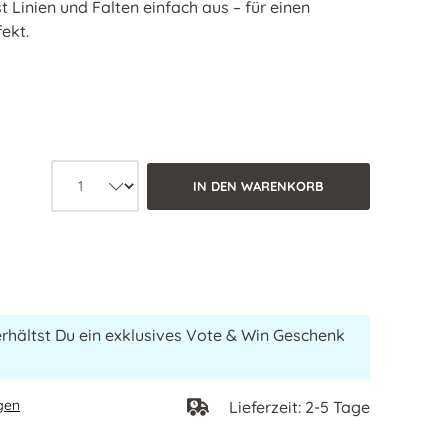
 Linien und Falten einfach aus – für einen
ekt.
Produkt Anzahl: Wähle die gewünsc
IN DEN WARENKORB
erhältst Du ein exklusives Vote & Win Geschenk
gen
Lieferzeit: 2-5 Tage