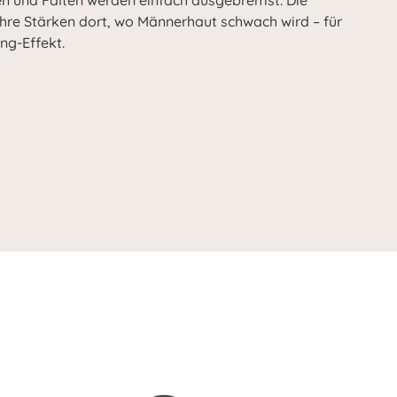
ien und Falten werden einfach ausgebremst. Die
ihre Stärken dort, wo Männerhaut schwach wird – für
ng-Effekt.